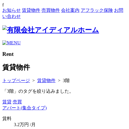
f
お知らせ
賃貸物件
売買物件
会社案内
アフラック保険
お問
い合わせ
Rent
賃貸物件
トップページ
>
賃貸物件
>
3階
「3階」のタグを絞り込みました。
賃貸
売買
アパート(集合タイプ)
賃料
3.2
万円
/月