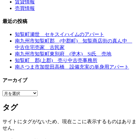
賃貸情報
売買情報
最近の投稿
知覧町瀬世 セキスイハイムのアパート
南九州市知覧町郡 (中郡町) 知覧商店街の真ん中
中古住宅売家 古民家
南九州市知覧町東別府 (塗木) Si氏 売地
知覧町 郡(上郡) 売り中古売事務所
南さつま市加世田高橋 設備充実の単身用アパート
アーカイブ
ア
ー
タグ
カ
イ
ブ
サイトにタグがないため、現在ここに表示するものはありま
せん。