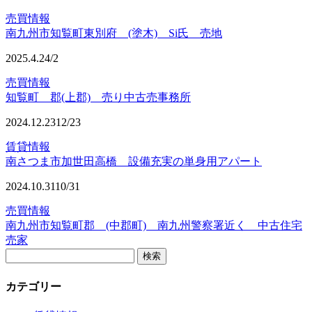
売買情報
南九州市知覧町東別府 (塗木) Si氏 売地
2025.4.2
4/2
売買情報
知覧町 郡(上郡) 売り中古売事務所
2024.12.23
12/23
賃貸情報
南さつま市加世田高橋 設備充実の単身用アパート
2024.10.31
10/31
売買情報
南九州市知覧町郡 (中郡町) 南九州警察署近く 中古住宅
売家
カテゴリー